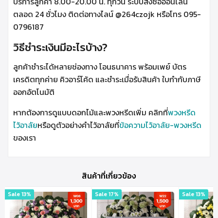
บริการลูกค้า 8.00-20.00 น. ทุกวัน ระบบสั่งซื้อออนไลน์
ตลอด 24 ชั่วโมง ติดต่อทางไลน์ @264czojk หรือโทร 095-
0796187
วิธีชำระเงินมีอะไรบ้าง?
ลูกค้าชำระได้หลายช่องทาง โอนธนาคาร พร้อมเพย์ บัตร
เครดิตทุกค่าย คิวอาร์โค้ด และชำระเมื่อรับสินค้า ใบกำกับภาษี
ออกอัตโนมัติ
หากต้องการดูแบบดอกไม้และพวงหรีดเพิ่ม คลิกที่
พวงหรีด
ไว้อาลัย
หรือดูตัวอย่างคำไว้อาลัยที่
ข้อความไว้อาลัย-พวงหรีด
ของเรา
สินค้าที่เกี่ยวข้อง
Sale 13%
Sale 17%
Sale 13%