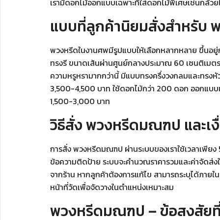
เรามีดอกไม้ออกแบบเฉพาะที่ใส่ดอกไม้พิเศษเช่นกล้วย
แบบที่ลูกค้านิยมสั่งสำหรั
พวงหรีดในงานศพมีรูปแบบให้เลือกหลากหลาย ขึ้นอ
ทรงรี ขนาดเส้นผ่านศูนย์กลางประมาณ 60 เซนติเมตร ใ
ความหรูหรามากกว่านี้ มีแบบทรงครึ่งวงกลมและทรงหั
3,500-4,500 บาท ใช้ดอกไม้กว่า 200 ดอก ออกแบบเป็
1,500-3,000 บาท
วิธีสั่ง พวงหรีดมณฑป และเง
การสั่ง พวงหรีดมณฑป ผ่านระบบของเราใช้เวลาเพียง 5 น
ข้อความติดป้าย ระบบจะคำนวณราคารวมและค่าจัดส่งให้เห
จากร้าน หากลูกค้าต้องการแก้ไข สามารถระบุได้ภายใน 
หน้าที่วัดเพื่อจัดวางในตำแหน่งเหมาะสม
พวงหรีดมณฑป – ข้อสงสัยที