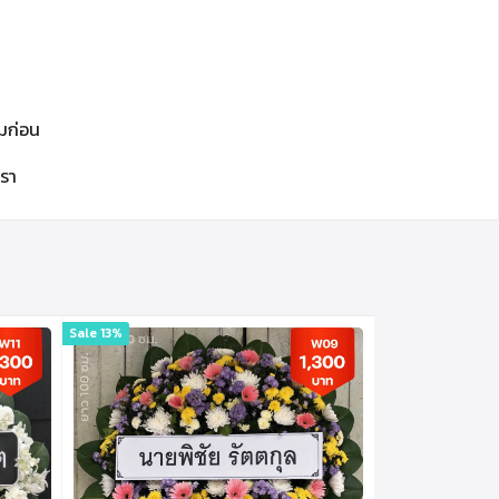
ีมก่อน
รา
Sale 13%