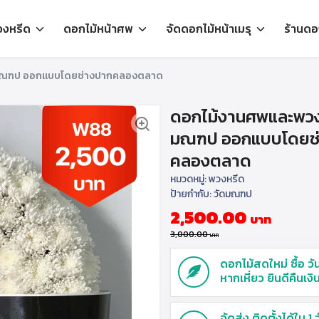
วงหรีด
ดอกไม้หน้าศพ
จัดดอกไม้หน้าเมรุ
ร้านดอก
ดมณฑป ออกแบบโดยช่างปากคลองตลาด
ดอกไม้งานศพและพวงห
🔍
มณฑป ออกแบบโดยช
คลองตลาด
หมวดหมู่:
พวงหรีด
ป้ายกำกับ:
วัดมณฑป
2,500.00
3,000.00
ดอกไม้สดใหม่ ซื้อ วัน
หากเหี่ยว ยินดีคืนเงิ
จัดส่ง ติดตั้งได้ใน 1