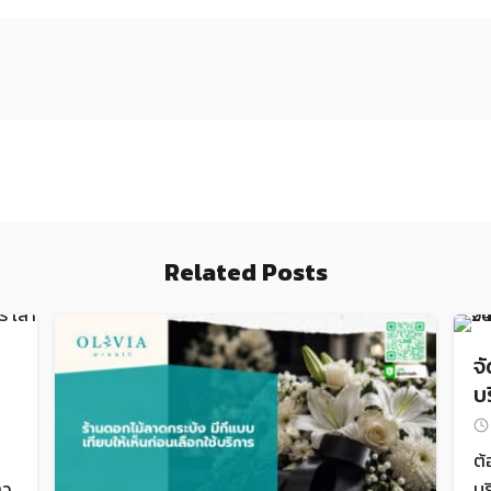
Related Posts
จ
บ
ต้
าว
บร