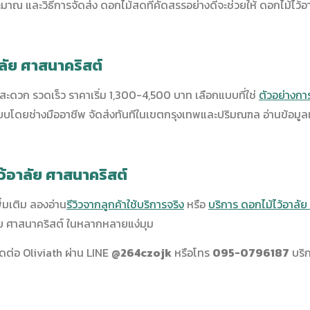
มาณ และวิธีการจัดส่ง ดอกไม้สดที่คัดสรรอย่างดีจะช่วยให้ ดอกไม้ไว้
าลัย ศาสนาคริสต์
ี่สะดวก รวดเร็ว ราคาเริ่ม 1,300-4,500 บาท เลือกแบบที่ใช่
ตัวอย่างกา
ยช่างมืออาชีพ จัดส่งทันทีในเขตกรุงเทพและปริมณฑล อ่านข้อมูลเพ
ไว้อาลัย ศาสนาคริสต์
ิ่มเติม ลองอ่าน
รีวิวจากลูกค้าใช้บริการจริง
หรือ
บริการ ดอกไม้ไว้อาลั
ลัย ศาสนาคริสต์ ในหลากหลายแง่มุม
ิดต่อ Oliviath ผ่าน LINE
@264czojk
หรือโทร
095-0796187
บริ