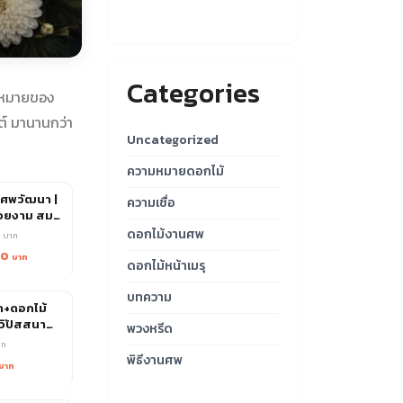
Categories
ามหมายของ
ต์ มานานกว่า
Uncategorized
ความหมายดอกไม้
ศพวัฒนา |
ความเชื่อ
วยงาม สม
าเริ่ม 1,300
ดอกไม้งานศพ
0
00
ดอกไม้หน้าเมรุ
บทความ
ีด+ดอกไม้
วิปัสสนา
พวงหรีด
วัน ราคา
พิธีงานศพ