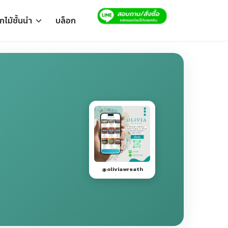
ไม้ชั้นนำ
บล็อก
@oliviawreath