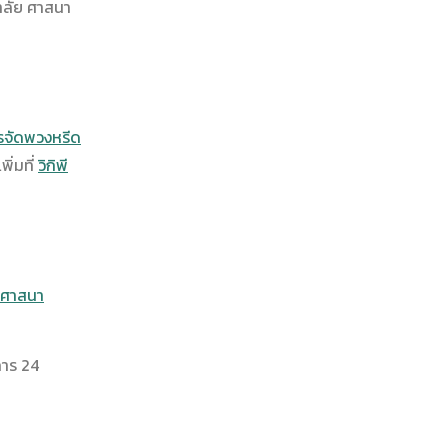
อาลัย ศาสนา
รจัดพวงหรีด
ิ่มที่
วิกิพี
ย ศาสนา
การ 24