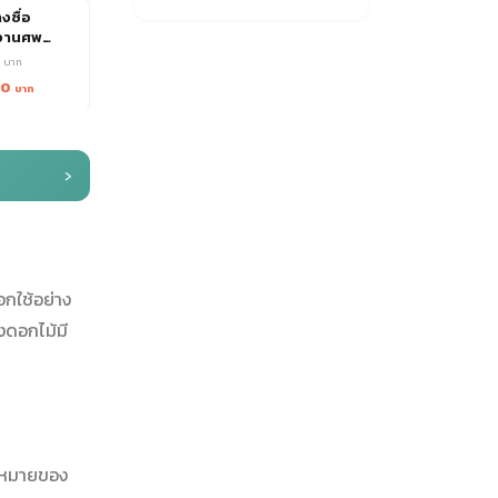
งซื่อ
งานศพ
 ตอบรับทุก
0
00
›
อกใช้อย่าง
งดอกไม้มี
ามหมายของ