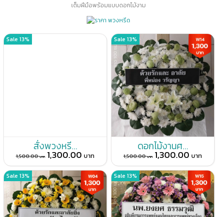
เต็มฝีมือ
พร้อม
แบบ
ดอกไม้
งาม
Sale 13%
Sale 13%
สั่งพวงหรี...
ดอกไม้งานศ...
1,300.00
1,300.00
1,500.00
1,500.00
Sale 13%
Sale 13%