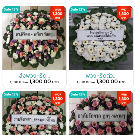
Sale 13%
Sale 13%
ส่งพวงหรีด...
พวงหรีดด่ว...
1,300.00
1,300.00
1,500.00
1,500.00
Sale 13%
Sale 13%