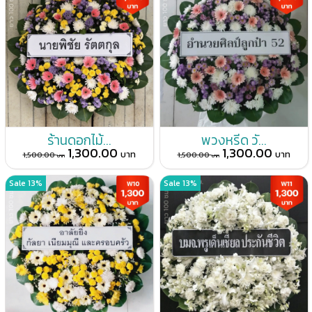
ร้านดอกไม้...
พวงหรีด วั...
1,300.00
1,300.00
1,500.00
1,500.00
Sale 13%
Sale 13%