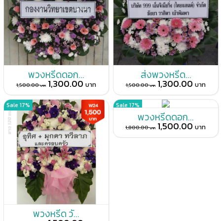
พวงหรีดดอก...
ส่งพวงหรีด...
1,300.00
1,300.00
1,500.00
1,500.00
Sale 17%
Sale 17%
พวงหรีดดอก...
1,500.00
1,800.00
พวงหรีด วั...