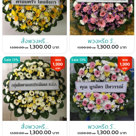
สั่งพวงหรี...
พวงหรีด วั...
1,300.00
1,300.00
1,500.00
1,500.00
Sale 13%
Sale 13%
สั่งพวงหรี...
พวงหรีด วั...
1,300.00
1,300.00
1,500.00
1,500.00