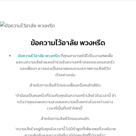
ข้อความไว้อาลัย พวงหรีด
ข้อความไว้อาลัย พวงหรีด
ที่คุณสามารถใช้ได้ในงานศพเพื่อ
แสดงความเสียใจและเข้าร่วมในความเศร้าสลดของครอบครัว
และเพื่อนๆ อาจแบ่งเป็นหลายแบบตามสภาพการเสียชีวิต
ตัวอย่างเช่น
สำหรับการเสียชีวิตของเพื่อนหรือคนใกล้ชิด:
“ข้าน้อมเป็นคนหนึ่งที่ร่วมกับคุณในความเศร้าเสียใจในเวลานี้ ข้า
หวังว่าคุณจะพบความสงบและความแข็งแกร่งในระหว่างช่วง
เวลาที่เป็นที่เศร้าโศกนี้”
สำหรับการเสียชีวิตของคนรัก:
“ความเสียใจอยู่กับคุณในเวลานี้ ไม่มีคำพูดที่เพียงพอที่จะอธิบาย
ความคิดถึงและความรักที่เรามีต่อคนรักที่ได้จากไป”