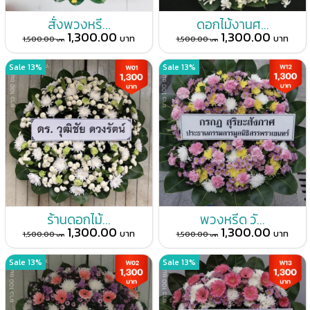
สั่งพวงหรี...
ดอกไม้งานศ...
1,300.00
1,300.00
1,500.00
1,500.00
Sale 13%
Sale 13%
ร้านดอกไม้...
พวงหรีด วั...
1,300.00
1,300.00
1,500.00
1,500.00
Sale 13%
Sale 13%